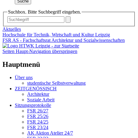
Suche
Suchbox. Bitte Suchbegriff eingeben.
Aktuelles
Hochschule für Technik, Wirtschaft und Kultur Leipzig
FSR AS - Fachschaftsrat Architektur und Sozialwissenschaften
Seiten Haupt-Navigation überspringen
Hauptmenü
Über uns
studentische Selbstverwaltung
ZEITGENÖSSISCH
Architektur
Soziale Arbeit
Sitzungsprotokolle
FSR 26/27
FSR 25/26
FSR 24/25
FSR 23/24
AK Aktion Atelier 24/7