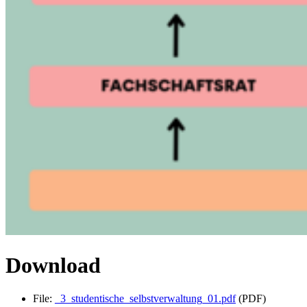
Download
File:
_3_studentische_selbstverwaltung_01.pdf
(PDF)