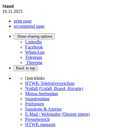
Stand
10.11.2025
print page
recommend page
Show sharing options
LinkedIn
Facebook
WhatsApp
Telegram
Threema
Back to top
Quicklinks
HTWK-Telefonverzeichnis
Notfall (Unfall, Brand, Havarie)
Mensa-Speiseplan
Stundenpläne
Prüfungen
Standorte & Anreise
E-Mail / Webmailer (Dienste intern)
Pressebereich
HTWK.magazin